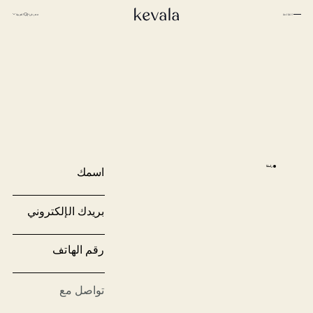
إغلاق
معرض
العربية
القائمة
إغلاق
كانتينا كاهلو، فندق ريتز كارلتون البحرين
01
بوهان، ملاذ من سلسلة «بانيان تري»
02
روزوود الدوحة
03
بيت –
سامانفايا
04
العربية
فندق 1 طوكيو
05
نبذة عن
إنتركونتيننتال دانانغ
06
كيفالا
فور سيزونز سبا، جاكرتا
07
اعمل
ستة حواس
08
معنا
الشعب
فنادق كابيلا
09
رافلز البحرين
10
معرض
راسلنا
إنديغو، عمان
اسمك
الصور
11
مدونة
كيكي بان باسيفيك، جاكرتا
12
والدورف أستوريا
13
استوديو
بريدك الإلكتروني
تاكتانا، لابوان باجو الفاخرة
14
كيفالا
روزوود فيتنام
15
للسيراميك
من خلال
نيهي
16
العيون
الاستدامة
رقم الهاتف
منتجعات أمان
17
المواقع
باتينا
18
لانغام
19
تواصل
أليلا كوثيفارو المالديف
20
معنا
المقر الرئيسي لشركة كيفالا
إنديغو، باندونغ
21
Jl. By Pass Ngurah Rai No.144
Kesiman, Kec. Denpasar Tim.