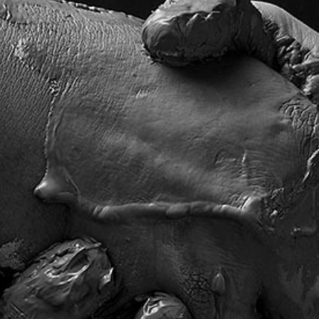
ريجنت فو كووك
22
Kota Denpasar, Bali
80237
فندق أبورفا كمبينسكي
23
(+62) 361 4492523
T:
من الاثنين إلى الجمعة: 08:00 - 17:00
سانت ريجيس
24
فور سيزونز
25
فندق ريتز كارلتون
26
رافلز سنغافورة
27
منتجع جزيرة باوي
28
منتجع بولغاري
29
سوارغا بادانغ بادانغ
30
كاب كاروسو
31
جميرا
32
نادي الشرب
33
لوكافور NXT
34
سي لا في
35
الاتزان
36
بار فيرا بيسترو
37
وولفغانغ باك
38
كوكا
39
مأوى
40
بوكاشي
41
ناي: أوم
42
ليلي لي
43
العسل والدخان
44
كويس ديزرت بار
45