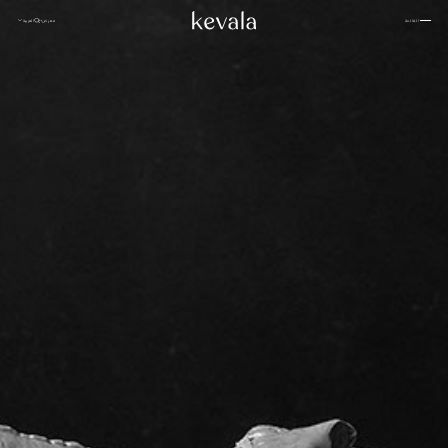
إغلاق
معرض
العربية
القائمة
إغلاق
كانتينا كاهلو، فندق ريتز كارلتون البحرين
01
بوهان، ملاذ من سلسلة «بانيان تري»
02
روزوود الدوحة
03
بيت –
سامانفايا
04
العربية
فندق 1 طوكيو
05
نبذة عن
إنتركونتيننتال دانانغ
06
كيفالا
فور سيزونز سبا، جاكرتا
07
اعمل
ستة حواس
08
معنا
الشعب
فنادق كابيلا
09
رافلز البحرين
10
معرض
إنديغو، عمان
الصور
11
مدونة
كيكي بان باسيفيك، جاكرتا
12
والدورف أستوريا
13
استوديو
تاكتانا، لابوان باجو الفاخرة
14
كيفالا
روزوود فيتنام
15
للسيراميك
من خلال
نيهي
16
العيون
الاستدامة
منتجعات أمان
17
المواقع
باتينا
18
لانغام
19
تواصل
أليلا كوثيفارو المالديف
20
معنا
المقر الرئيسي لشركة كيفالا
إنديغو، باندونغ
21
Jl. By Pass Ngurah Rai No.144
Kesiman, Kec. Denpasar Tim.