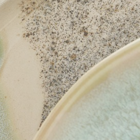
ريجنت فو كووك
22
فندق أبورفا كمبينسكي
23
سانت ريجيس
24
فور سيزونز
25
فندق ريتز كارلتون
26
رافلز سنغافورة
27
منتجع جزيرة باوي
28
منتجع بولغاري
29
سوارغا بادانغ بادانغ
30
كاب كاروسو
31
جميرا
32
نادي الشرب
33
حيث تتبلور الرؤية
100
%
لوكافور NXT
34
سي لا في
35
الاتزان
36
بار فيرا بيسترو
37
وولفغانغ باك
38
كوكا
39
مأوى
40
بوكاشي
41
ناي: أوم
42
ليلي لي
43
العسل والدخان
44
كويس ديزرت بار
45