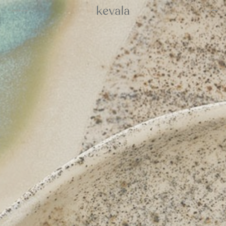
إغلاق
معرض
العربية
القائمة
إغلاق
كانتينا كاهلو، فندق ريتز كارلتون البحرين
01
بوهان، ملاذ من سلسلة «بانيان تري»
02
روزوود الدوحة
03
بيت –
سامانفايا
04
العربية
فندق 1 طوكيو
05
نبذة عن
إنتركونتيننتال دانانغ
06
كيفالا
فور سيزونز سبا، جاكرتا
07
اعمل
ستة حواس
08
معنا
الشعب
فنادق كابيلا
09
رافلز البحرين
10
معرض
إنديغو، عمان
الصور
11
مدونة
كيكي بان باسيفيك، جاكرتا
12
والدورف أستوريا
13
استوديو
تاكتانا، لابوان باجو الفاخرة
14
كيفالا
روزوود فيتنام
15
للسيراميك
من خلال
نيهي
16
العيون
الاستدامة
منتجعات أمان
17
المواقع
باتينا
18
لانغام
19
تواصل
أليلا كوثيفارو المالديف
20
معنا
إنديغو، باندونغ
21