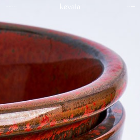
إغلاق
معرض
العربية
القائمة
إغلاق
كانتينا كاهلو، فندق ريتز كارلتون البحرين
01
بوهان، ملاذ من سلسلة «بانيان تري»
02
روزوود الدوحة
03
بيت –
سامانفايا
04
العربية
فندق 1 طوكيو
05
نبذة عن
إنتركونتيننتال دانانغ
06
كيفالا
فور سيزونز سبا، جاكرتا
07
اعمل
ستة حواس
08
معنا
الشعب
فنادق كابيلا
09
رافلز البحرين
10
معرض
إنديغو، عمان
الصور
11
مدونة
كيكي بان باسيفيك، جاكرتا
12
والدورف أستوريا
13
استوديو
تاكتانا، لابوان باجو الفاخرة
14
كيفالا
روزوود فيتنام
15
للسيراميك
من خلال
نيهي
16
العيون
الاستدامة
منتجعات أمان
17
المواقع
باتينا
18
لانغام
19
تواصل
أليلا كوثيفارو المالديف
20
معنا
المقر الرئيسي لشركة كيفالا
إنديغو، باندونغ
21
Jl. By Pass Ngurah Rai No.144
Kesiman, Kec. Denpasar Tim.