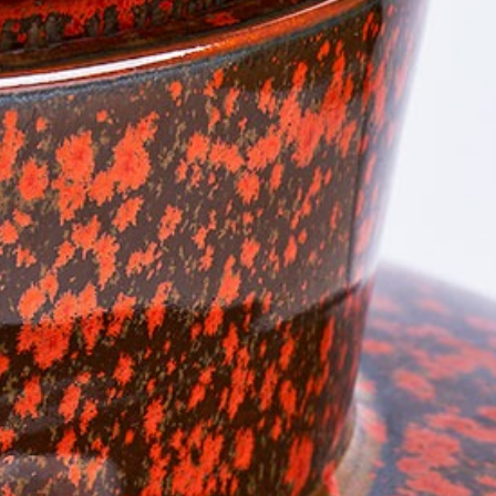
ريجنت فو كووك
22
Kota Denpasar, Bali
80237
فندق أبورفا كمبينسكي
23
(+62) 361 4492523
T:
من الاثنين إلى الجمعة: 08:00 - 17:00
سانت ريجيس
24
فور سيزونز
25
فندق ريتز كارلتون
26
رافلز سنغافورة
27
منتجع جزيرة باوي
28
منتجع بولغاري
29
سوارغا بادانغ بادانغ
30
كاب كاروسو
31
جميرا
32
نادي الشرب
33
لوكافور NXT
34
سي لا في
35
الاتزان
36
بار فيرا بيسترو
37
وولفغانغ باك
38
كوكا
39
مأوى
40
بوكاشي
41
ناي: أوم
42
ليلي لي
43
العسل والدخان
44
كويس ديزرت بار
45