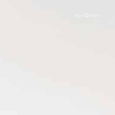
閉じる
展示
日本語
ーレーン
01