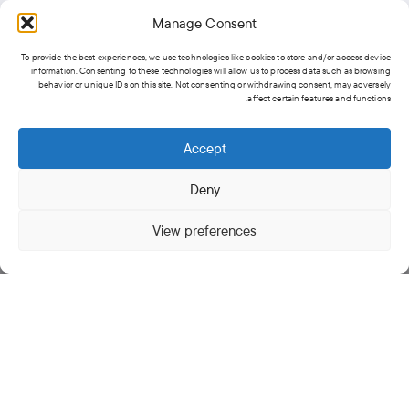
Manage Consent
To provide the best experiences, we use technologies like cookies to store and/or access device
information. Consenting to these technologies will allow us to process data such as browsing
behavior or unique IDs on this site. Not consenting or withdrawing consent, may adversely
affect certain features and functions.
Accept
Deny
View preferences
فندق أبورفا كمبينسكي - 2024
مرر لأسفل لقراءة المزيد
كيفالا لأبورفا كيمبينسكي
سبا، أبورفا كمبينسكي
تم تصميم السيراميك بعناية
باستخدام طلاءات زجاجية تفاعلية باللونين الأحمر
والبني، تمتزج بسلاسة لتثير إحساسًا بالفخامة. لا تعزز هذه السيراميك المصنوعة
نقدم لكم
مستلزمات السبا
الحصرية من كيفالا سيراميكس
بدقة تجربة السبا فحسب، بل تعكس أيضًا الجمال الطبيعي للمحيط.
المصممة خصيصًا لفندق أبورفا كمبينسكي بالي
، حيث يلتقي المحيط بالاسترخاء
في أحضان سبا أبورفا الهادئة. يطل سبا أبورفا على مساحة المحيط الساحرة،
ويوفر ملاذًا هادئًا لتجديد النشاط والحيوية.