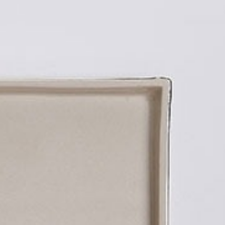
ريجنت فو كووك
22
80237
(+62) 361 4492523
T:
فندق أبورفا كمبينسكي
23
من الاثنين إلى الجمعة: 08:00 - 17:00
سانت ريجيس
24
فور سيزونز
25
فندق ريتز كارلتون
26
رافلز سنغافورة
27
منتجع جزيرة باوي
28
منتجع بولغاري
29
سوارغا بادانغ بادانغ
30
كاب كاروسو
31
جميرا
32
نادي الشرب
33
لوكافور NXT
34
سي لا في
35
الاتزان
36
بار فيرا بيسترو
37
وولفغانغ باك
38
كوكا
39
مأوى
40
بوكاشي
41
ناي: أوم
42
ليلي لي
43
العسل والدخان
44
كويس ديزرت بار
45