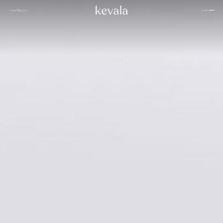
إغلاق
معرض
العربية
القائمة
إغلاق
بيت –
كانتينا كاهلو، فندق ريتز كارلتون البحرين
01
العربية
بوهان، ملاذ من سلسلة «بانيان تري»
02
نبذة عن
روزوود الدوحة
03
كيفالا
سامانفايا
04
اعمل
فندق 1 طوكيو
05
معنا
إنتركونتيننتال دانانغ
06
فور سيزونز سبا، جاكرتا
الشعب
07
معرض
ستة حواس
08
الصور
فنادق كابيلا
09
استوديو
مدونة
رافلز البحرين
10
كيفالا
للسيراميك
إنديغو، عمان
11
كيكي بان باسيفيك، جاكرتا
12
من خلال
والدورف أستوريا
13
العيون
تاكتانا، لابوان باجو الفاخرة
14
روزوود فيتنام
15
الاستدامة
نيهي
16
المواقع
تواصل
منتجعات أمان
17
معنا
باتينا
18
المقر الرئيسي لشركة كيفالا
لانغام
19
أليلا كوثيفارو المالديف
20
إنديغو، باندونغ
21
Jl. By Pass Ngurah Rai No.144
Kesiman, Kec. Denpasar Tim.
Kota Denpasar, Bali