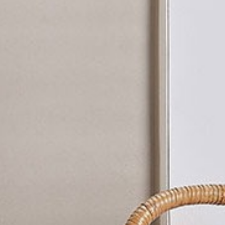
سي جين
46
ماما سان
47
رايجين تيبانياكي
48
مقهى إيستمان
49
الكهف
50
وابي سابي
51
مطعم يوني
52
موتيل مكسيكولا
53
إسمايا
54
نادي بوما بيتش
55
بحيرة بالي
56
التخمير والتقطيع
57
التخمير والتقطيع
58
مقهى كيتسونيه
59
كابيلا تايبيه
60
مقهى كيتسونيه
61