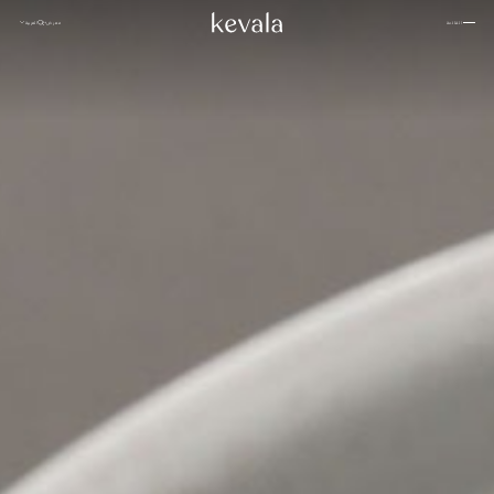
إغلاق
معرض
العربية
القائمة
إغلاق
كانتينا كاهلو، فندق ريتز كارلتون البحرين
01
بوهان، ملاذ من سلسلة «بانيان تري»
02
روزوود الدوحة
03
بيت –
سامانفايا
04
العربية
فندق 1 طوكيو
05
نبذة عن
إنتركونتيننتال دانانغ
06
كيفالا
فور سيزونز سبا، جاكرتا
07
اعمل
ستة حواس
08
معنا
الشعب
فنادق كابيلا
09
رافلز البحرين
10
معرض
إنديغو، عمان
الصور
11
مدونة
كيكي بان باسيفيك، جاكرتا
12
والدورف أستوريا
13
استوديو
تاكتانا، لابوان باجو الفاخرة
14
كيفالا
روزوود فيتنام
15
للسيراميك
من خلال
نيهي
16
العيون
الاستدامة
منتجعات أمان
17
المواقع
باتينا
18
لانغام
19
تواصل
أليلا كوثيفارو المالديف
20
معنا
المقر الرئيسي لشركة كيفالا
إنديغو، باندونغ
21
Jl. By Pass Ngurah Rai No.144
Kesiman, Kec. Denpasar Tim.