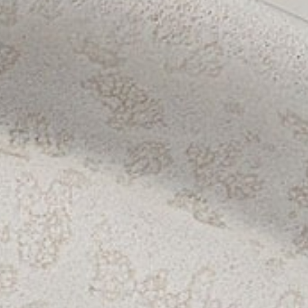
سي جين
46
ماما سان
47
رايجين تيبانياكي
48
مقهى إيستمان
49
الكهف
50
وابي سابي
51
مطعم يوني
52
موتيل مكسيكولا
53
إسمايا
54
نادي بوما بيتش
55
بحيرة بالي
56
التخمير والتقطيع
57
التخمير والتقطيع
58
مقهى كيتسونيه
59
كابيلا تايبيه
60
مقهى كيتسونيه
61