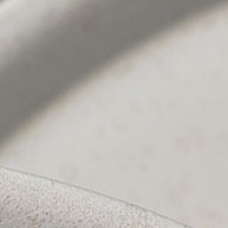
ريجنت فو كووك
22
Kota Denpasar, Bali
80237
فندق أبورفا كمبينسكي
23
(+62) 361 4492523
T:
من الاثنين إلى الجمعة: 08:00 - 17:00
سانت ريجيس
24
فور سيزونز
25
فندق ريتز كارلتون
26
رافلز سنغافورة
27
منتجع جزيرة باوي
28
منتجع بولغاري
29
سوارغا بادانغ بادانغ
30
كاب كاروسو
31
جميرا
32
نادي الشرب
33
لوكافور NXT
34
سي لا في
35
الاتزان
36
بار فيرا بيسترو
37
وولفغانغ باك
38
كوكا
39
مأوى
40
بوكاشي
41
ناي: أوم
42
ليلي لي
43
العسل والدخان
44
كويس ديزرت بار
45