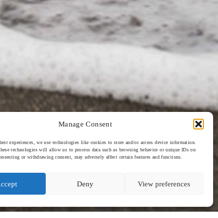
家
KEVALA STUDIO
ケヴァラについて
CERAMICS
ケヴァラ本社
私たちと一緒に働きません
その瞳を通して
か
持続可能性
Jl. By Pass Ngurah Rai No.144
人々
場所
Kesiman, Kec. Denpasar Tim.
ギャラリー
私たちとつながりましょう
Kota Denpasar, Bali
Manage Consent
ブログ
クッキーポリシー (EU)
80237
best experiences, we use technologies like cookies to store and/or access device information.
hese technologies will allow us to process data such as browsing behavior or unique IDs on
T:
(+62) 361 4492523
consenting or withdrawing consent, may adversely affect certain features and functions.
月曜日～金曜日：8:00～17:00
ccept
Deny
View preferences
ウェブサイト制作：
Fleava