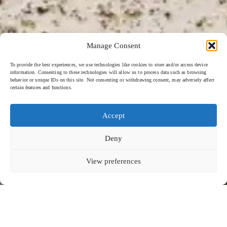
Manage Consent
To provide the best experiences, we use technologies like cookies to store and/or access device
information. Consenting to these technologies will allow us to process data such as browsing
behavior or unique IDs on this site. Not consenting or withdrawing consent, may adversely affect
certain features and functions.
Accept
Deny
View preferences
スアルガ・パダンパダン - 2024
下にスクロールして続きを読む
ケヴァラ・フォー・スアルガ
ドゥゴン・ラウンジ＆バー、スアルガ・パダンパダン、バリ
革新的なダイニングスポット、
ドゥゴン・ラウンジ＆バー
のために厳選されたコレクションをご紹介します。リラックスした
シェアダイニングのコンセプトを体現する
共同体験を提供する当店では、
崖の絶景と広がる海の眺めにインスピレーションを得た釉薬は、滑
らかに流れながら光沢と粒状の質感を創出。このデザインが食卓に