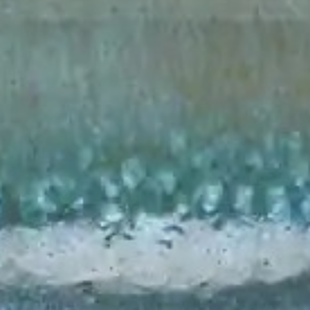
リージェント・フーコック
22
アプルヴァ・ケンピンスキー
23
セント・レジス
24
ケヴ
四季
ァ
25
ラ・
ザ・リッツ・カールトン
26
スタ
ラッフルズ・シンガポール
27
ジ
その
バウェ島リゾート
オ・
28
瞳を
セラ
ブルガリ リゾート
通し
29
ミッ
て
スアルガ・パダンパダン
30
持続
クス
可能
キャップ・カラソ
31
場所
性
ジュメイラ
32
ティップリング・クラブ
33
ロカボアNXT
34
セ・ラ・ヴィ
35
私た
落ち着き
36
ちと
バー・ヴェラ・ビストロ
37
つな
ヴォルフガング・パック
38
がり
ケヴァラ
まし
Jl. By Pass Ngurah Rai No.144
クカ
39
Kesiman, Kec. Denpasar Tim.
本社
ょう
Kota Denpasar, Bali
シェルター
80237
40
T:
(+62) 361 4492523
ボカシ
41
月曜日～金曜日：8:00～17:00
ナエ：うん
42
リリー・リー
43
ハニー＆スモーク
44
KOI デザートバー
45