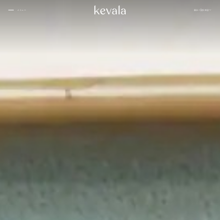
閉じる
展示
日本語
メニュー
閉じる
カンティーナ・カーロ、リッツ・カールトン・バーレーン
01
ブアハン、バンヤンツリー・エスケープ
02
ローズウッド ドーハ
03
家
サマンヴァヤ
04
1 ホテル東京
05
インターコンチネンタル ダナン
06
ケヴ
フォーシーズンズ スパ、ジャカルタ
07
ァラ
につ
シックスセンス
08
いて
カペラホテル
09
ラッフルズ バーレーン
10
インディゴ、オマーン
11
私た
ケヤキ パン パシフィック、ジャカルタ
12
ちと
人々
ウォルドルフ・アストリア
13
一緒
Ta’aktana、高級ラブアン バホ
14
に働
きま
ローズウッド、ホイアン ベトナム
15
ギャ
せん
ニヒ
16
ラリ
か
ー
アマンリゾート
17
ブロ
寂
グ
18
ザ・ランガム
19
アリラ・コタイファル・モルディブ
20
インディゴ、バンドン
21