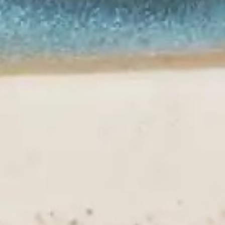
シ・ジン
46
ママさん
47
雷神鉄板焼き
48
イーストマン・コーヒーハウス
49
洞窟
50
侘び寂び
51
ユニレストラン
52
モーテル・メキシコラ
53
イスマヤ
54
ボマ・ビーチクラブ
55
ラゴ・バリ
56
発酵と切断
57
カフェ・キツネ
58
カフェ・キツネ
59
熟成・解体
60
カフェ・キツネ
61
熟成・解体
62
カフェ・キツネ
63
カペラ台北
64