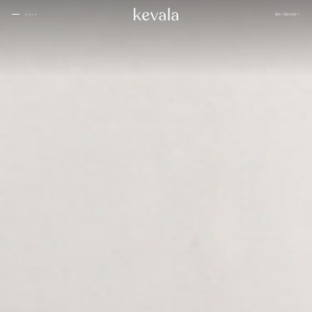
閉じる
展示
日本語
メニュー
閉じる
カンティーナ・カーロ、リッツ・カールトン・バーレーン
01
ブアハン、バンヤンツリー・エスケープ
02
ローズウッド ドーハ
03
家
サマンヴァヤ
04
1 ホテル東京
05
インターコンチネンタル ダナン
06
ケヴ
フォーシーズンズ スパ、ジャカルタ
07
ァラ
につ
シックスセンス
08
いて
カペラホテル
09
ラッフルズ バーレーン
10
インディゴ、オマーン
11
私た
ケヤキ パン パシフィック、ジャカルタ
12
ちと
人々
ウォルドルフ・アストリア
13
一緒
Ta’aktana、高級ラブアン バホ
14
に働
きま
ローズウッド、ホイアン ベトナム
15
ギャ
せん
ニヒ
16
ラリ
か
ー
アマンリゾート
17
ブロ
寂
グ
18
ザ・ランガム
19
アリラ・コタイファル・モルディブ
20
インディゴ、バンドン
21