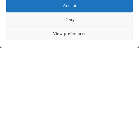
Accept
Deny
View preferences
雷神鉄板焼き - 2024
下にスクロールして続きを読む
ケヴァラ・フォー・レイジン鉄板焼き
レイジン鉄板焼き＆ダイニングバー、バリ
日本の美意識に着想を得た
デザインは
、
レストランの独創的なフュージョンコンセプトを完璧に引き立てる
レイジン鉄板焼き＆ダイニングバー
芸術的なコラボレーション。バリ島における美食の聖地、
ニュートラルな色調と質感で構成され、厨房で生み出される料理の
傑作を視覚的に魅了する背景を創り出しています。
では、日本の鉄板焼きが西洋と現地の風味と見事に融合され、一皿
一皿に心を込めた調理を誇りとしています。