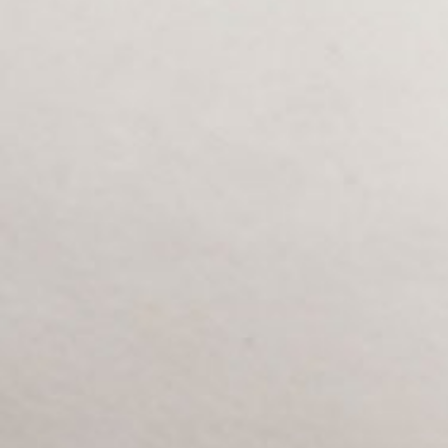
リージェント・フーコック
22
アプルヴァ・ケンピンスキー
23
セント・レジス
24
ケヴ
四季
ァ
25
ラ・
ザ・リッツ・カールトン
26
スタ
ラッフルズ・シンガポール
27
ジ
その
バウェ島リゾート
オ・
28
瞳を
セラ
ブルガリ リゾート
通し
29
ミッ
て
スアルガ・パダンパダン
30
持続
クス
可能
キャップ・カラソ
31
場所
性
ジュメイラ
32
ティップリング・クラブ
33
ロカボアNXT
34
セ・ラ・ヴィ
35
私た
落ち着き
36
ちと
バー・ヴェラ・ビストロ
37
つな
ヴォルフガング・パック
38
がり
ケヴァラ
まし
クカ
Jl. By Pass Ngurah Rai No.144
39
Kesiman, Kec. Denpasar Tim.
本社
ょう
Kota Denpasar, Bali
シェルター
40
80237
T:
(+62) 361 4492523
ボカシ
41
月曜日～金曜日：8:00～17:00
ナエ：うん
42
リリー・リー
43
ハニー＆スモーク
44
KOI デザートバー
45