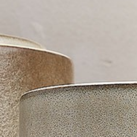
シ・ジン
46
ママさん
47
雷神鉄板焼き
48
イーストマン・コーヒーハウス
49
洞窟
50
侘び寂び
51
ユニレストラン
52
モーテル・メキシコラ
53
イスマヤ
54
ボマ・ビーチクラブ
55
ラゴ・バリ
56
発酵と切断
57
カフェ・キツネ
58
カフェ・キツネ
59
熟成・解体
60
カフェ・キツネ
61
熟成・解体
62
カフェ・キツネ
63
カペラ台北
64