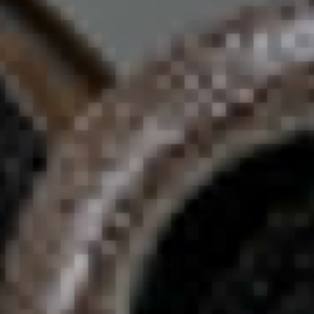
シ・ジン
46
ママさん
47
雷神鉄板焼き
48
イーストマン・コーヒーハウス
49
洞窟
50
侘び寂び
51
ユニレストラン
52
モーテル・メキシコラ
53
イスマヤ
54
ボマ・ビーチクラブ
55
ラゴ・バリ
56
発酵と切断
57
カフェ・キツネ
58
カフェ・キツネ
59
熟成・解体
60
カフェ・キツネ
61
熟成・解体
62
カフェ・キツネ
63
カペラ台北
64