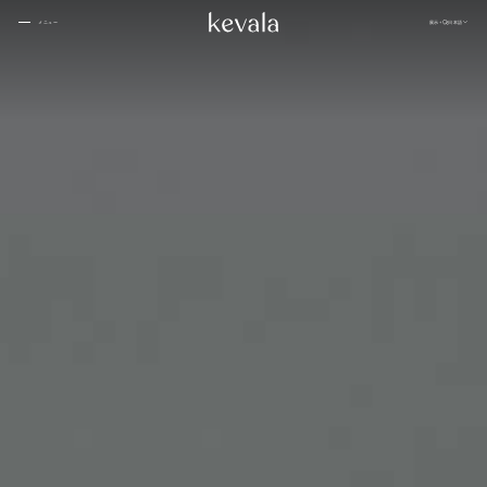
閉じる
展示
日本語
メニュー
閉じる
ケヴ
カンティーナ・カーロ、リッツ・カールトン・バーレーン
01
ァラ
私た
家
につ
ブアハン、バンヤンツリー・エスケープ
02
ちと
いて
一緒
ローズウッド ドーハ
03
に働
サマンヴァヤ
04
きま
1 ホテル東京
05
せん
か
インターコンチネンタル ダナン
06
フォーシーズンズ スパ、ジャカルタ
07
シックスセンス
08
カペラホテル
09
ラッフルズ バーレーン
10
ケヴ
インディゴ、オマーン
ギャ
11
人々
ァ
ラリ
ケヤキ パン パシフィック、ジャカルタ
12
ラ・
ー
ウォルドルフ・アストリア
13
スタ
ジ
Ta’aktana、高級ラブアン バホ
14
ブロ
オ・
ローズウッド、ホイアン ベトナム
グ
15
セラ
ニヒ
ミッ
16
クス
アマンリゾート
17
寂
18
ザ・ランガム
19
アリラ・コタイファル・モルディブ
20
インディゴ、バンドン
21
その