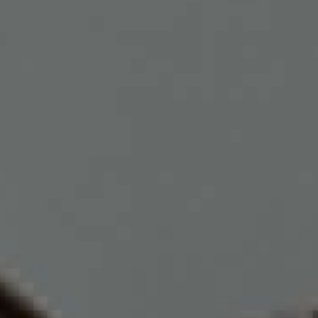
リージェント・フーコック
22
瞳を
アプルヴァ・ケンピンスキー
通し
23
て
セント・レジス
24
四季
25
持続
ザ・リッツ・カールトン
26
可能
私た
ラッフルズ・シンガポール
27
性
ちと
バウェ島リゾート
28
つな
ブルガリ リゾート
29
がり
場所
まし
スアルガ・パダンパダン
30
ょう
キャップ・カラソ
31
ジュメイラ
32
ティップリング・クラブ
33
ケヴァラ
ロカボアNXT
34
セ・ラ・ヴィ
本社
35
落ち着き
36
バー・ヴェラ・ビストロ
37
ヴォルフガング・パック
38
Jl. By Pass Ngurah Rai No.144
Kesiman, Kec. Denpasar Tim.
クカ
39
Kota Denpasar, Bali
80237
シェルター
T:
(+62) 361 4492523
40
ボカシ
41
月曜日～金曜日：8:00～17:00
ナエ：うん
42
リリー・リー
43
ハニー＆スモーク
44
KOI デザートバー
45