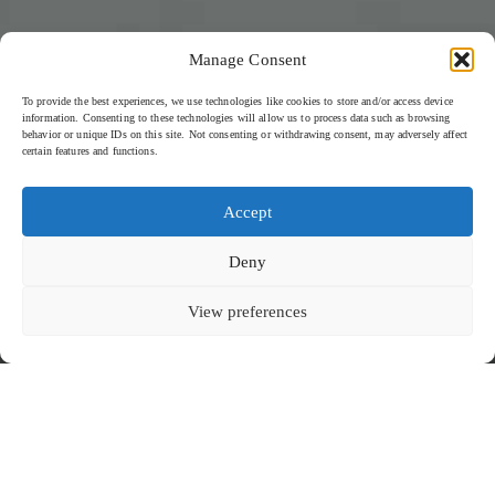
Manage Consent
To provide the best experiences, we use technologies like cookies to store and/or access device
information. Consenting to these technologies will allow us to process data such as browsing
behavior or unique IDs on this site. Not consenting or withdrawing consent, may adversely affect
certain features and functions.
Accept
Deny
View preferences
熟成・解体 - 2026
下にスクロールして続きを読む
KEVALA FOR AGED & BUTCHERED
エイジド・アンド・ブッチャー
ケヴァラによる
「エイジド・アンド・ブッチャー
深みと素材のコントラストによって特徴づけられたこのコレクショ
」のバリ・セラミックスは、レストランの大胆なアイデンティティ
ンは、荒々しい質感と洗練された表面のバランスを保っています。
ケヴァラの職人によって手作りされた
と洗練された料理哲学を反映するようにデザインされています。最
暗く土の香りのする釉薬と手触りの良いディテールは、肉屋として
高級の肉と卓越した職人技への深い敬意に根ざしたこのセラミック
の職人技の真髄を想起させ、一方でクリーンなフォルムはモダンで
スは、力強さ、優雅さ、そして時代を超えた洗練さを体現していま
格調高いプレゼンテーションを保証します。
炎、煙、そして熟成による完璧さからインスピレーションを得たこ
す。