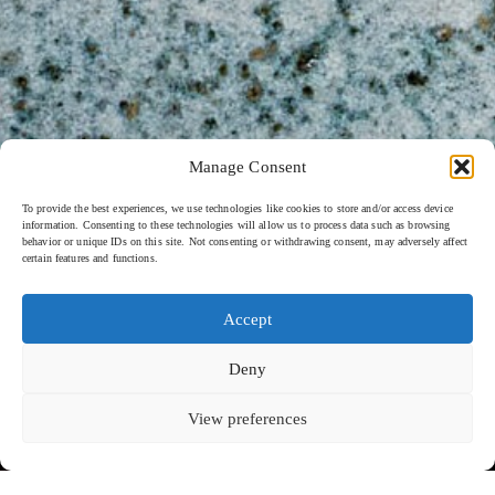
Manage Consent
To provide the best experiences, we use technologies like cookies to store and/or access device
information. Consenting to these technologies will allow us to process data such as browsing
behavior or unique IDs on this site. Not consenting or withdrawing consent, may adversely affect
certain features and functions.
Accept
Deny
View preferences
ボマ・ビーチクラブ - 2025
下にスクロールして続きを読む