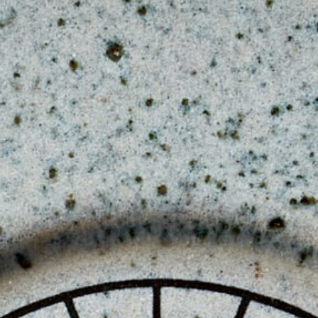
リージェント・フーコック
22
アプルヴァ・ケンピンスキー
23
セント・レジス
24
ケヴ
四季
ァ
25
ラ・
ザ・リッツ・カールトン
26
スタ
ラッフルズ・シンガポール
27
ジ
その
バウェ島リゾート
オ・
28
瞳を
セラ
ブルガリ リゾート
通し
29
ミッ
て
スアルガ・パダンパダン
30
持続
クス
可能
キャップ・カラソ
31
場所
性
ジュメイラ
32
ティップリング・クラブ
33
ロカボアNXT
34
セ・ラ・ヴィ
35
私た
落ち着き
36
ちと
バー・ヴェラ・ビストロ
37
つな
ヴォルフガング・パック
38
がり
ケヴァラ
まし
Jl. By Pass Ngurah Rai No.144
クカ
39
Kesiman, Kec. Denpasar Tim.
本社
ょう
Kota Denpasar, Bali
シェルター
80237
40
T:
(+62) 361 4492523
ボカシ
41
月曜日～金曜日：8:00～17:00
ナエ：うん
42
リリー・リー
43
ハニー＆スモーク
44
KOI デザートバー
45