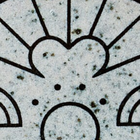
シ・ジン
46
ママさん
47
雷神鉄板焼き
48
イーストマン・コーヒーハウス
49
洞窟
50
侘び寂び
51
ユニレストラン
52
モーテル・メキシコラ
53
イスマヤ
54
ボマ・ビーチクラブ
55
ラゴ・バリ
56
発酵と切断
57
カフェ・キツネ
58
カフェ・キツネ
59
熟成・解体
60
カフェ・キツネ
61
熟成・解体
62
カフェ・キツネ
63
カペラ台北
64