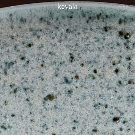
閉じる
展示
日本語
メニュー
閉じる
カンティーナ・カーロ、リッツ・カールトン・バーレーン
01
ブアハン、バンヤンツリー・エスケープ
02
ローズウッド ドーハ
03
家
サマンヴァヤ
04
1 ホテル東京
05
インターコンチネンタル ダナン
06
ケヴ
フォーシーズンズ スパ、ジャカルタ
07
ァラ
につ
シックスセンス
08
いて
カペラホテル
09
ラッフルズ バーレーン
10
インディゴ、オマーン
11
私た
ケヤキ パン パシフィック、ジャカルタ
12
ちと
人々
ウォルドルフ・アストリア
13
一緒
Ta’aktana、高級ラブアン バホ
14
に働
きま
ローズウッド、ホイアン ベトナム
15
ギャ
せん
ニヒ
16
ラリ
か
ー
アマンリゾート
17
ブロ
寂
グ
18
ザ・ランガム
19
アリラ・コタイファル・モルディブ
20
インディゴ、バンドン
21