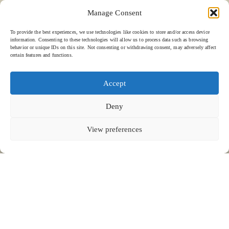
Manage Consent
To provide the best experiences, we use technologies like cookies to store and/or access device
information. Consenting to these technologies will allow us to process data such as browsing
behavior or unique IDs on this site. Not consenting or withdrawing consent, may adversely affect
certain features and functions.
Accept
QUARTIER GÉNÉRAL DE KEVALA
HORAIRES D'OUVERTURE
RÉSEAUX SOCIAUX
ACCUEIL
KEVALA STUDIO CÉRAMIQUES
Deny
À PROPOS DE
À TRAVERS LES YEUX
KEVALA
DURABILITÉ
Jl. By Pass Ngurah Rai No.144
Du lundi au vendredi : 8h00 - 17h00
TRAVAILLEZ AVEC
EMPLACEMENTS
Kesiman, Kec. Denpasar Tim.
NOUS
ENTREZ EN CONTACT AVEC
Kota Denpasar, Bali
LE PEUPLE
NOUS
T:
(+62) 361 4492523
80237
GALERIE
POLITIQUE EN MATIÈRE DE
BLOG
COOKIES (UE)
View preferences
VOIR SUR LA CARTE
CLUB DE PLAGE BOMA - 2025
FAITES DÉFILER POUR EN SAVOIR PLUS
Conditions générales
Politique de confidentialité.
© Kevala Ceramics 2026
Site web créé par Fleava
KEVALA POUR BOMA BEACH CLUB
Ancrée dans la terre et l'âme, cette collection a été créée pour
La finition mouchetée apporte une touche d'imperfection côtière, tandis
le Boma Beach Club
afin de refléter l'esprit de connexion pieds nus,
que l'emblème du soleil dessiné à la main au cœur de la collection
de repas tranquilles et de design inspiré par la nature. Les
symbolise la philosophie de Boma, axée sur la chaleur, le rythme et le
textures de pierre brute, les glaçures vert foncé et les bruns
rituel.
volcaniques font écho au paysage de sable, de soleil, de forêt et de
Conçues par Kevala pour honorer le lieu et son objectif
, les pièces
feu.
sont à la fois ancrées et ouvertes, conçues pour accueillir des
moments significatifs au bord de la mer.