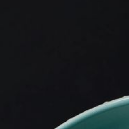
Si Jin
46
Mama San
47
Rayjin Teppanyaki
48
Café Eastman
49
La grotte
50
Wabi Sabi
51
Restaurant Uni
52
Motel Mexicola
53
Ismaya
54
Club de plage Boma
55
Lac Bali
56
Café Kitsuné
57
Café Kitsuné
58
Affiné et découpé
59
Affiné et découpé
60
Fermentation et découpe
61
Affiné et découpé
62
Capella Taipei
63
Café Kitsuné
64