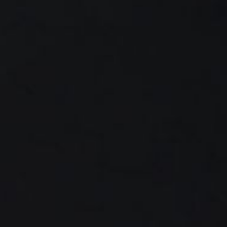
Régent Phu Quoc
T:
(+62) 361 4492523
22
L'Apurva Kempinski
23
Du lundi au vendredi : 8h00 -
17h00
Saint-Régis
24
Quatre saisons
25
Le Ritz-Carlton
26
Raffles Singapour
27
Bawe Island Resort
28
Bvlgari Resort
29
Suarga Padang Padang
30
Cap Karoso
31
Jumeirah
32
Club de dégustation
33
Locavore NXT
34
Cé La Vi
35
Équilibre
36
Bar Vera Bistro
37
Wolfgang Puck
38
Cuca
39
Refuge
40
Bokashi
41
Nae : Um
42
Lily Lee
43
Miel et fumée
44
Bar à desserts KOI
45