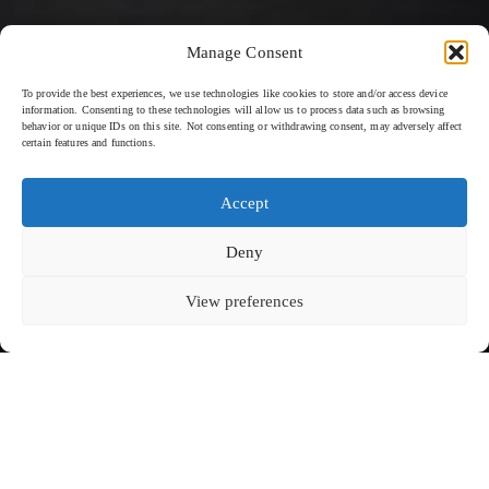
Manage Consent
To provide the best experiences, we use technologies like cookies to store and/or access device
information. Consenting to these technologies will allow us to process data such as browsing
behavior or unique IDs on this site. Not consenting or withdrawing consent, may adversely affect
certain features and functions.
Accept
Deny
View preferences
INTERCONTINENTAL DANANG - 2026
FAITES DÉFILER POUR EN SAVOIR PLUS
KEVALA POUR INTERCONTINENTAL DANANG
InterContinental Danang Sun Peninsula Resort
Située dans la forêt tropicale protégée de la péninsule de Son Tra au
Inspirée par le paysage environnant, chaque pièce explore l'équilibre
Vietnam et surplombant une baie privée le long de la mer de Chine
et la sobriété à travers des silhouettes organiques et des surfaces
méridionale, la collection de céramiques sur mesure pour
tactiles. Fabriquées à la main avec précision, les céramiques
l'InterContinental Danang Sun Peninsula Resort a été conçue en
dépassent leur fonction pour s'intégrer à l'environnement même de la
réponse à son contexte naturel et architectural particulier. S'inspirant
salle à manger, en accord avec l'approche raffinée du complexe
du langage architectural du complexe hôtelier, imprégné de références
hôtelier qui vise à offrir à ses clients une expérience immersive et
culturelles vietnamiennes et d'expressions contemporaines, la
soignée dans les moindres détails.
collection reflète un dialogue réfléchi entre le lieu, la forme et
l'hospitalité.