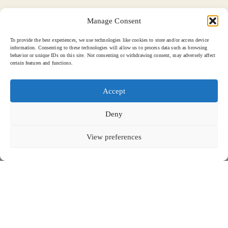
Manage Consent
To provide the best experiences, we use technologies like cookies to store and/or access device
information. Consenting to these technologies will allow us to process data such as browsing
behavior or unique IDs on this site. Not consenting or withdrawing consent, may adversely affect
certain features and functions.
Accept
Deny
View preferences
CANTINA KAHLO, RITZ CARLTON BAHREÏN - 2024
FAITES DÉFILER POUR EN SAVOIR PLUS
KEVALA POUR CANTINA KAHLO, RITZ
CARLTON
Cantina Kahlo, Ritz Carlton Bahreïn
BAHRAIN
Inspirée par l'art audacieux et vibrant de Frida Kahlo, cette collection
Créées exclusivement pour Cantina Kahlo
, ces céramiques sont
sur mesure reflète la richesse de la culture mexicaine. Chaque pièce
soigneusement conçues pour mettre en valeur la présentation de
est soigneusement fabriquée à la main à l'aide de techniques de
la cuisine mexicaine traditionnelle
, alliant art et fonctionnalité pour
gravure à la main
sgraffito
, mettant en valeur des motifs et des
célébrer l'essence culturelle de chaque plat servi.
textures complexes qui rendent hommage au design intérieur coloré du
restaurant.