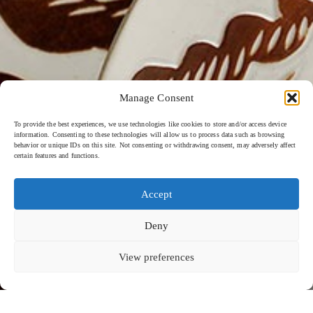
Manage Consent
To provide the best experiences, we use technologies like cookies to store and/or access device
information. Consenting to these technologies will allow us to process data such as browsing
behavior or unique IDs on this site. Not consenting or withdrawing consent, may adversely affect
certain features and functions.
Accept
Deny
View preferences
ニヒ - 2024
下にスクロールして続きを読む
ニヒ・スンバのケヴァラ