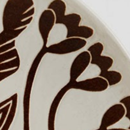
シ・ジン
46
ママさん
47
雷神鉄板焼き
48
イーストマン・コーヒーハウス
49
洞窟
50
侘び寂び
51
ユニレストラン
52
モーテル・メキシコラ
53
イスマヤ
54
ボマ・ビーチクラブ
55
ラゴ・バリ
56
発酵と切断
57
カフェ・キツネ
58
カフェ・キツネ
59
熟成・解体
60
カフェ・キツネ
61
熟成・解体
62
カフェ・キツネ
63
カペラ台北
64