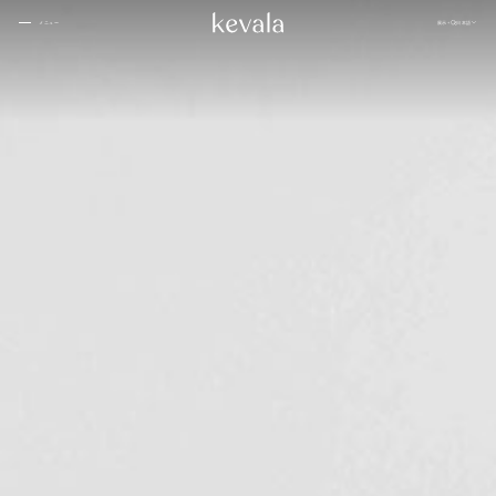
閉じる
展示
日本語
メニュー
閉じる
ケヴ
カンティーナ・カーロ、リッツ・カールトン・バーレーン
01
ァラ
私た
家
につ
ブアハン、バンヤンツリー・エスケープ
02
ちと
いて
一緒
ローズウッド ドーハ
03
に働
サマンヴァヤ
04
きま
1 ホテル東京
05
せん
か
インターコンチネンタル ダナン
06
フォーシーズンズ スパ、ジャカルタ
07
シックスセンス
08
カペラホテル
09
ラッフルズ バーレーン
10
ケヴ
インディゴ、オマーン
ギャ
11
人々
ァ
ラリ
ケヤキ パン パシフィック、ジャカルタ
12
ラ・
ー
ウォルドルフ・アストリア
13
スタ
ジ
Ta’aktana、高級ラブアン バホ
14
ブロ
オ・
ローズウッド、ホイアン ベトナム
グ
15
セラ
ニヒ
ミッ
16
クス
アマンリゾート
17
寂
18
ザ・ランガム
19
アリラ・コタイファル・モルディブ
20
インディゴ、バンドン
21
その