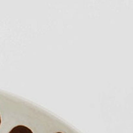
リージェント・フーコック
22
瞳を
アプルヴァ・ケンピンスキー
通し
23
て
セント・レジス
24
四季
25
持続
ザ・リッツ・カールトン
26
可能
私た
ラッフルズ・シンガポール
27
性
ちと
バウェ島リゾート
28
つな
ブルガリ リゾート
29
がり
場所
まし
スアルガ・パダンパダン
30
ょう
キャップ・カラソ
31
ジュメイラ
32
ティップリング・クラブ
33
ケヴァラ
ロカボアNXT
34
セ・ラ・ヴィ
本社
35
落ち着き
36
バー・ヴェラ・ビストロ
37
ヴォルフガング・パック
38
Jl. By Pass Ngurah Rai No.144
Kesiman, Kec. Denpasar Tim.
クカ
39
Kota Denpasar, Bali
80237
シェルター
T:
(+62) 361 4492523
40
ボカシ
41
月曜日～金曜日：8:00～17:00
ナエ：うん
42
リリー・リー
43
ハニー＆スモーク
44
KOI デザートバー
45