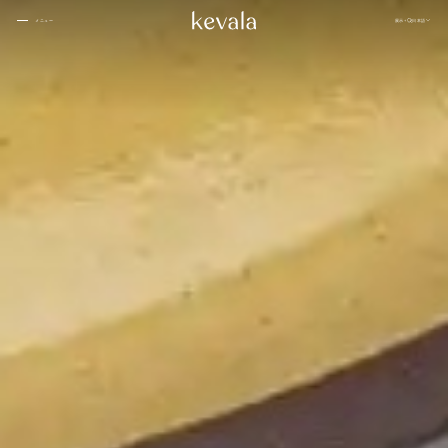
閉じる
展示
日本語
メニュー
閉じる
ケヴ
カンティーナ・カーロ、リッツ・カールトン・バーレーン
01
ァラ
私た
家
につ
ブアハン、バンヤンツリー・エスケープ
02
ちと
いて
一緒
ローズウッド ドーハ
03
に働
サマンヴァヤ
04
きま
1 ホテル東京
05
せん
か
インターコンチネンタル ダナン
06
フォーシーズンズ スパ、ジャカルタ
07
シックスセンス
08
カペラホテル
09
ラッフルズ バーレーン
10
ケヴ
インディゴ、オマーン
ギャ
11
人々
ァ
ラリ
ケヤキ パン パシフィック、ジャカルタ
12
ラ・
ー
ウォルドルフ・アストリア
13
スタ
ジ
Ta’aktana、高級ラブアン バホ
14
ブロ
オ・
ローズウッド、ホイアン ベトナム
グ
15
セラ
ニヒ
ミッ
16
クス
アマンリゾート
17
寂
18
ザ・ランガム
19
アリラ・コタイファル・モルディブ
20
インディゴ、バンドン
21
その