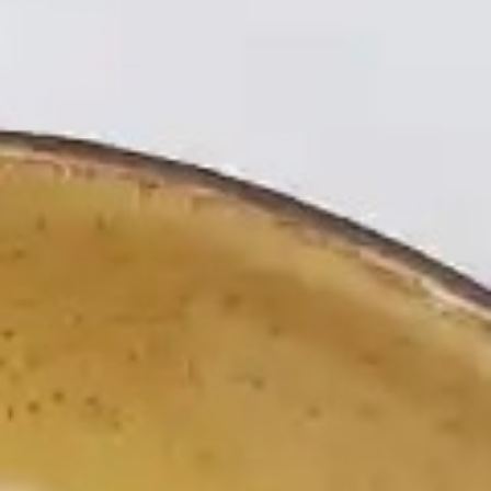
シ・ジン
46
ママさん
47
雷神鉄板焼き
48
イーストマン・コーヒーハウス
49
洞窟
50
侘び寂び
51
ユニレストラン
52
モーテル・メキシコラ
53
イスマヤ
54
ボマ・ビーチクラブ
55
ラゴ・バリ
56
発酵と切断
57
カフェ・キツネ
58
カフェ・キツネ
59
熟成・解体
60
カフェ・キツネ
61
熟成・解体
62
カフェ・キツネ
63
カペラ台北
64