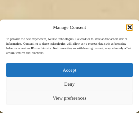
Manage Consent
To provide the best experiences, we use technologies like cookies to store and/or access device
information. Consenting to these technologies will allow us to process data such as browsing
behavior or unique IDs on this site. Not consenting or withdrawing consent, may adversely affect
certain features and functions.
Accept
Deny
View preferences
ザ・リッツ・カールトン - 2023
下にスクロールして続きを読む
ケヴァラ・フォー・ザ・リッツ・カールトン
アラベスク、ザ・リッツ・カールトン・モルディブ
アラベスク、ザ・リッツ・カールトン・モルディブ
では、レバノンから北インドまでを旅するような食の体験をお楽し
みいただけます。洗練された食器が、中東の魅力を食卓に添えま
貝殻模様の装飾を施したクラシックな形状に着想を得たデザイン