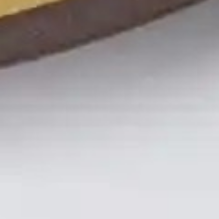
リージェント・フーコック
22
瞳を
アプルヴァ・ケンピンスキー
通し
23
て
セント・レジス
24
四季
25
持続
ザ・リッツ・カールトン
26
可能
私た
ラッフルズ・シンガポール
27
性
ちと
バウェ島リゾート
28
つな
ブルガリ リゾート
29
がり
場所
まし
スアルガ・パダンパダン
30
ょう
キャップ・カラソ
31
ジュメイラ
32
ティップリング・クラブ
33
ケヴァラ
ロカボアNXT
34
セ・ラ・ヴィ
本社
35
落ち着き
36
バー・ヴェラ・ビストロ
37
ヴォルフガング・パック
38
Jl. By Pass Ngurah Rai No.144
Kesiman, Kec. Denpasar Tim.
クカ
39
Kota Denpasar, Bali
80237
シェルター
T:
(+62) 361 4492523
40
ボカシ
41
月曜日～金曜日：8:00～17:00
ナエ：うん
42
リリー・リー
43
ハニー＆スモーク
44
KOI デザートバー
45