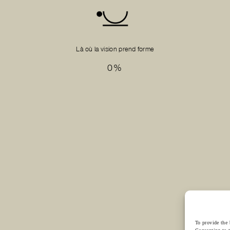
anang
akarta
07
Là où la vision prend forme
100
%
 D'OUVERTURE
RÉSEAUX SOCIAUX
akarta
12
ndredi : 8h00 - 17h00
492523
To provide the 