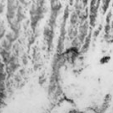
Si Jin
46
Mama San
47
Rayjin Teppanyaki
48
Café Eastman
49
La grotte
50
Wabi Sabi
51
Restaurant Uni
52
Motel Mexicola
53
Ismaya
54
Club de plage Boma
55
Lac Bali
56
Café Kitsuné
57
Café Kitsuné
58
Affiné et découpé
59
Affiné et découpé
60
Fermentation et découpe
61
Affiné et découpé
62
Capella Taipei
63
Café Kitsuné
64