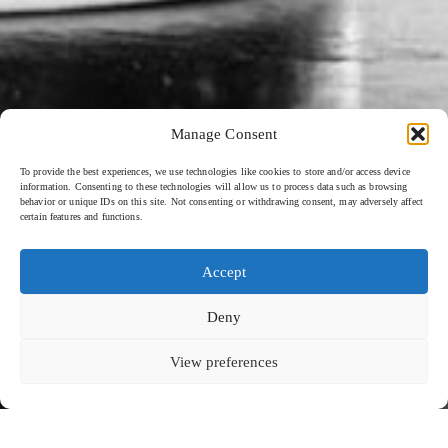
Manage Consent
To provide the best experiences, we use technologies like cookies to store and/or access device
information. Consenting to these technologies will allow us to process data such as browsing
behavior or unique IDs on this site. Not consenting or withdrawing consent, may adversely affect
certain features and functions.
Accept
QUARTIER GÉNÉRAL DE KEVALA
HORAIRES D'OUVERTURE
RÉSEAUX SOCIAUX
ACCUEIL
KEVALA STUDIO CÉRAMIQUES
Deny
Budiman Ong
À PROPOS DE
À TRAVERS LES YEUX
KEVALA
DURABILITÉ
Jl. By Pass Ngurah Rai No.144
Du lundi au vendredi : 8h00 - 17h00
TRAVAILLEZ AVEC
EMPLACEMENTS
Kesiman, Kec. Denpasar Tim.
NOUS
ENTREZ EN CONTACT AVEC
Kota Denpasar, Bali
LE PEUPLE
NOUS
T:
(+62) 361 4492523
80237
GALERIE
POLITIQUE EN MATIÈRE DE
BLOG
COOKIES (UE)
View preferences
VOIR SUR LA CARTE
À TRAVERS LES YEUX
FAITES DÉFILER POUR EN SAVOIR PLUS
Conditions générales
Politique de confidentialité.
© Kevala Ceramics 2026
Site web créé par Fleava
À travers les
Budiman Ong a
yeux du
étudié les arts